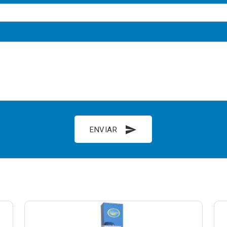
send
ENVIAR