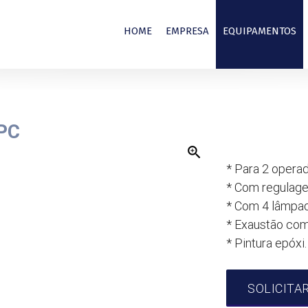
HOME
EMPRESA
EQUIPAMENTOS
CPC
zoom_in
* Para 2 opera
* Com regulage
* Com 4 lâmpa
* Exaustão com 
* Pintura epóxi.
SOLICITA